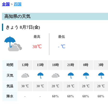
全国
>
四国
高知県の天気
きょう 8月7日(金)
最高
最低
30℃
- ℃
時間
12時
15時
18時
21時
0時
3時
天気
気温
30 ℃
30 ℃
28 ℃
28 ℃
28 ℃
28 ℃
降水
-
-
60%
60%
60%
60%