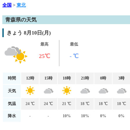
全国
>
東北
青森県の天気
きょう 8月10日(月)
最高
最低
25℃
- ℃
時間
12時
15時
18時
21時
0時
3時
天気
気温
24 ℃
24 ℃
21 ℃
18 ℃
18 ℃
18 ℃
降水
-
-
10%
10%
0%
0%