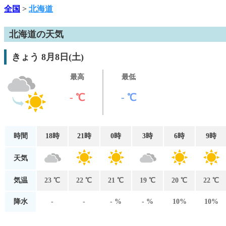
全国
>
北海道
北海道の天気
きょう 8月8日(土)
最高
最低
- ℃
- ℃
時間
18時
21時
0時
3時
6時
9時
天気
気温
23 ℃
22 ℃
21 ℃
19 ℃
20 ℃
22 ℃
降水
-
-
- %
- %
10%
10%